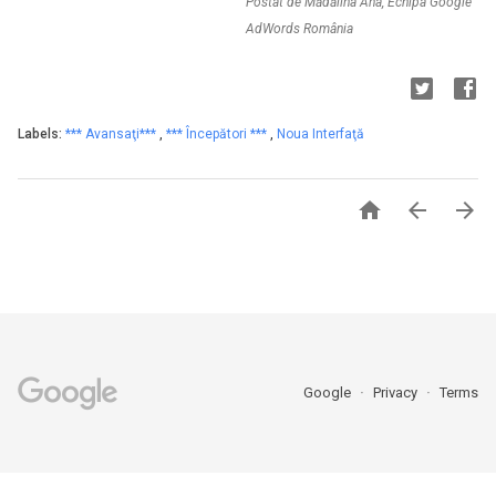
Postat de Mădălina Ana, Echipa Google
AdWords România
Labels:
*** Avansaţi***
,
*** Începători ***
,
Noua Interfaţă



Google
Privacy
Terms