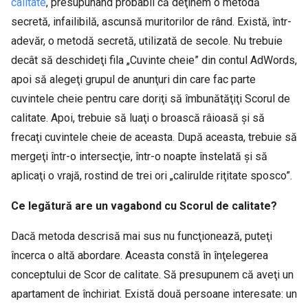
calitate
, presupunând probabil că deţinem o metodă
secretă, infailibilă, ascunsă muritorilor de rând. Există, într-
adevăr, o metodă secretă, utilizată de secole. Nu trebuie
decât să deschideţi fila „Cuvinte cheie” din contul AdWords,
apoi să alegeţi grupul de anunţuri din care fac parte
cuvintele cheie pentru care doriţi să îmbunătăţiţi Scorul de
calitate. Apoi, trebuie să luaţi o broască râioasă şi să
frecaţi cuvintele cheie de aceasta. După aceasta, trebuie să
mergeţi într-o intersecţie, într-o noapte înstelată şi să
aplicaţi o vrajă, rostind de trei ori „calirulde riţitate sposco”.
Ce legătură are un vagabond cu Scorul de calitate?
Dacă metoda descrisă mai sus nu funcţionează, puteţi
încerca o altă abordare. Aceasta constă în înţelegerea
conceptului de Scor de calitate. Să presupunem că aveţi un
apartament de închiriat. Există două persoane interesate: un