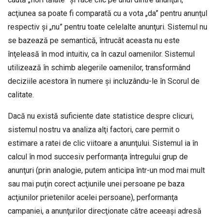
acţiunea sa poate fi comparată cu a vota „da” pentru anunţul
respectiv şi „nu” pentru toate celelalte anunţuri. Sistemul nu
se bazează pe semantică, întrucât aceasta nu este
înţeleasă în mod intuitiv, ca în cazul oamenilor. Sistemul
utilizează în schimb alegerile oamenilor, transformând
deciziile acestora în numere şi incluzându-le în Scorul de
calitate.
Dacă nu există suficiente date statistice despre clicuri,
sistemul nostru va analiza alţi factori, care permit o
estimare a ratei de clic viitoare a anunţului. Sistemul ia în
calcul în mod succesiv performanţa întregului grup de
anunţuri (prin analogie, putem anticipa într-un mod mai mult
sau mai puţin corect acţiunile unei persoane pe baza
acţiunilor prietenilor acelei persoane), performanţa
campaniei, a anunţurilor direcţionate către aceeaşi adresă