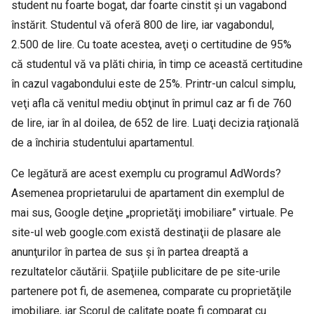
student nu foarte bogat, dar foarte cinstit şi un vagabond
înstărit. Studentul vă oferă 800 de lire, iar vagabondul,
2.500 de lire. Cu toate acestea, aveţi o certitudine de 95%
că studentul vă va plăti chiria, în timp ce această certitudine
în cazul vagabondului este de 25%. Printr-un calcul simplu,
veţi afla că venitul mediu obţinut în primul caz ar fi de 760
de lire, iar în al doilea, de 652 de lire. Luaţi decizia raţională
de a închiria studentului apartamentul.
Ce legătură are acest exemplu cu programul AdWords?
Asemenea proprietarului de apartament din exemplul de
mai sus, Google deţine „proprietăţi imobiliare” virtuale. Pe
site-ul web google.com există destinaţii de plasare ale
anunţurilor în partea de sus şi în partea dreaptă a
rezultatelor căutării. Spaţiile publicitare de pe site-urile
partenere pot fi, de asemenea, comparate cu proprietăţile
imobiliare, iar Scorul de calitate poate fi comparat cu