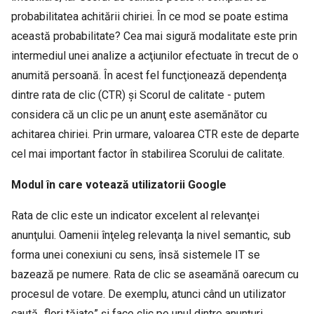
probabilitatea achitării chiriei. În ce mod se poate estima
această probabilitate? Cea mai sigură modalitate este prin
intermediul unei analize a acţiunilor efectuate în trecut de o
anumită persoană. În acest fel funcţionează dependenţa
dintre rata de clic (CTR) şi Scorul de calitate - putem
considera că un clic pe un anunţ este asemănător cu
achitarea chiriei. Prin urmare, valoarea CTR este de departe
cel mai important factor în stabilirea Scorului de calitate.
Modul în care votează utilizatorii Google
Rata de clic este un indicator excelent al relevanţei
anunţului. Oamenii înţeleg relevanţa la nivel semantic, sub
forma unei conexiuni cu sens, însă sistemele IT se
bazează pe numere. Rata de clic se aseamănă oarecum cu
procesul de votare. De exemplu, atunci când un utilizator
caută „flori tăiate” şi face clic pe unul dintre anunţuri,