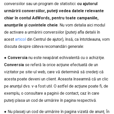
conversiilor sau un program de statistici:
cu ajutorul
urmăririi conversiilor, puteţi vedea datele relevante
chiar în contul AdWords, pentru toate campaniile,
anunţurile şi cuvintele cheie
. Nu vom detalia aici modul
de activare a urmăririi conversiilor (puteţi afla detalii în
acest
articol
din Centrul de ajutor), însă, ca întotdeauna, vom
discuta despre câteva recomandări generale:
●
Conversia
nu este neapărat echivalentă cu o achiziţie.
Conversia
se referă la orice acţiune efectuată de un
vizitator pe site-ul web, care vă determină să credeţi că
acesta poate deveni un client. Aceasta înseamnă că un clic
pe anunţul dvs. v-a fost util. O astfel de acţiune poate fi, de
exemplu, o consultare a paginii de contact, caz în care
puteţi plasa un cod de urmărire în pagina respectivă.
● Nu plasaţi un cod de urmărire în pagina vizată de anunţ. În