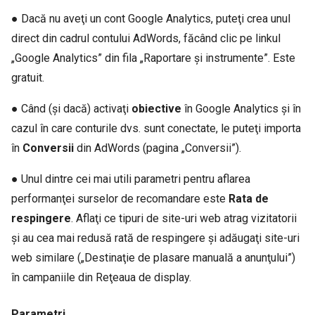
● Dacă nu aveţi un cont Google Analytics, puteţi crea unul
direct din cadrul contului AdWords, făcând clic pe linkul
„Google Analytics” din fila „Raportare şi instrumente”. Este
gratuit.
● Când (şi dacă) activaţi
obiective
în Google Analytics şi în
cazul în care conturile dvs. sunt conectate, le puteţi importa
în
Conversii
din AdWords (pagina „Conversii”).
● Unul dintre cei mai utili parametri pentru aflarea
performanţei surselor de recomandare este
Rata de
respingere
. Aflaţi ce tipuri de site-uri web atrag vizitatorii
şi au cea mai redusă rată de respingere şi adăugaţi site-uri
web similare („Destinaţie de plasare manuală a anunţului”)
în campaniile din Reţeaua de display.
Parametri