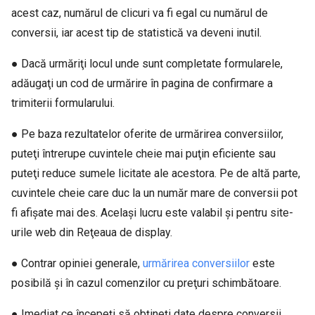
acest caz, numărul de clicuri va fi egal cu numărul de
conversii, iar acest tip de statistică va deveni inutil.
● Dacă urmăriţi locul unde sunt completate formularele,
adăugaţi un cod de urmărire în pagina de confirmare a
trimiterii formularului.
● Pe baza rezultatelor oferite de urmărirea conversiilor,
puteţi întrerupe cuvintele cheie mai puţin eficiente sau
puteţi reduce sumele licitate ale acestora. Pe de altă parte,
cuvintele cheie care duc la un număr mare de conversii pot
fi afişate mai des. Acelaşi lucru este valabil şi pentru site-
urile web din Reţeaua de display.
● Contrar opiniei generale,
urmărirea conversiilor
este
posibilă şi în cazul comenzilor cu preţuri schimbătoare.
● Imediat ce începeţi să obţineţi date despre conversii,