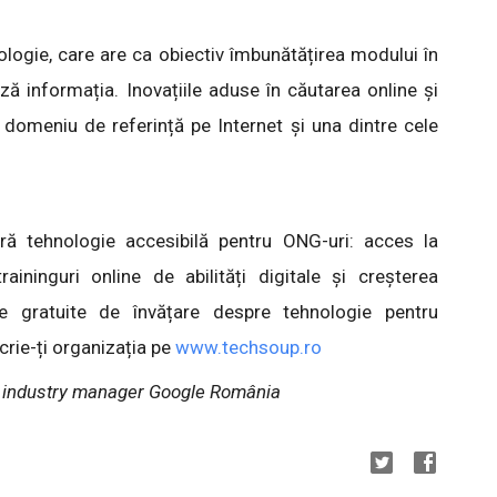
ologie, care are ca obiectiv îmbunătățirea modului în
ză informația. Inovațiile aduse în căutarea online și
 domeniu de referință pe Internet și una dintre cele
ă tehnologie accesibilă pentru ONG-uri: acces la
aininguri online de abilități digitale și creșterea
rse gratuite de învățare despre tehnologie pentru
crie-ți organizația pe
www.techsoup.ro
u, industry manager Google România