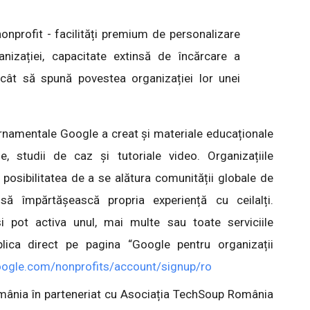
onprofit - facilități premium de personalizare
nizației, capacitate extinsă de încărcare a
încât să spună povestea organizației lor unei
vernamentale Google a creat și materiale educaționale
e, studii de caz și tutoriale video. Organizațiile
osibilitatea de a se alătura comunității globale de
să împărtășească propria experiență cu ceilalți.
își pot activa unul, mai multe sau toate serviciile
lica direct pe pagina “Google pentru organizații
gle.com/nonprofits/account/signup/ro
mânia în parteneriat cu Asociația TechSoup România