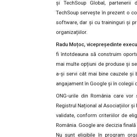
și TechSoup Global, partenerii d
TechSoup servește în prezent o co
software, dar și cu traininguri și 
organizațiilor.
Radu Moțoc, vicepreședinte execu
fi întotdeauna să construim oport
mai multe opțiuni de produse și ser
a-și servi cât mai bine cauzele și 
angajament în Google și în colegii
ONG-urile din România care vor s
Registrul Național al Asociațiilor ș
validate, conform criteriilor de el
România. Google are decizia finală î
Nu sunt eligibile în program organ