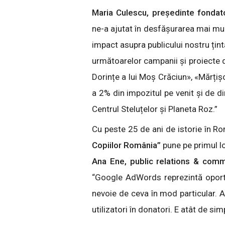
Maria Culescu, președinte fondato
ne-a ajutat în desfășurarea mai mul
impact asupra publicului nostru ți
următoarelor campanii și proiecte d
Dorințe a lui Moș Crăciun», «Mărți
a 2% din impozitul pe venit și de di
Centrul Steluțelor și Planeta Roz.”
Cu peste 25 de ani de istorie în Ro
Copiilor România”
pune pe primul lo
Ana Ene, public relations & comm
“Google AdWords reprezintă oportun
nevoie de ceva în mod particular. 
utilizatori în donatori. E atât de sim