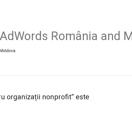
e AdWords România and 
 Moldova.
 organizații nonprofit” este