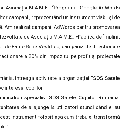
r Asociația M.A.M.E.:
“Programul Google AdWords
tor campanii, reprezentând un instrument viabil și de
ntă. Am realizat campanii AdWords pentru promovarea
ezvoltate de Asociația M.A.M.E.: «Fabrica de Împlinit
șor de Fapte Bune Vestitor», campania de direcționare
recționare a 20% din impozitul pe profit și proiectele
mânia, întreaga activitate a organizației
“SOS Satele
c interesul copiilor.
unication specialist SOS Satele Copiilor România:
itatea de a ajunge la utilizatori atunci când ei au
Acest instrument folosit așa cum trebuie, transformă
plu.”