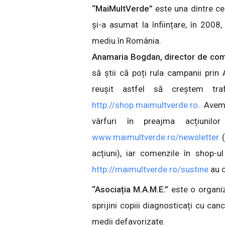
“MaiMultVerde”
este una dintre ce
și-a asumat la înființare, în 2008,
mediu în România.
Anamaria Bogdan, director de com
să știi că poți rula campanii pri
reușit astfel să creștem tra
http://shop.maimultverde.ro
. Avem
vârfuri în preajma acțiunilo
www.maimultverde.ro/newsletter
(
acțiuni), iar comenzile în shop-u
http://maimultverde.ro/sustine
au c
“Asociația M.A.M.E.”
este o organiz
sprijini copiii diagnosticați cu can
medii defavorizate.