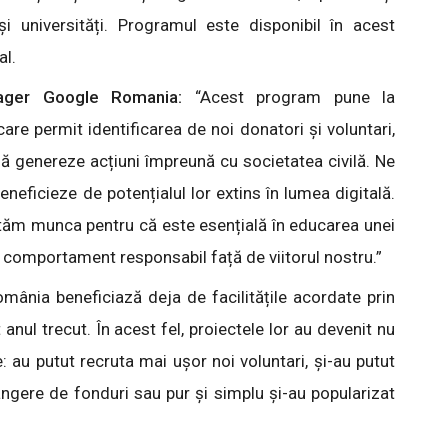
 și universități. Programul este disponibil în acest
al.
nager Google Romania:
“Acest program pune la
are permit identificarea de noi donatori și voluntari,
 să genereze acțiuni împreună cu societatea civilă. Ne
beneficieze de potențialul lor extins în lumea digitală.
ctăm munca pentru că este esențială în educarea unei
 comportament responsabil față de viitorul nostru.”
mânia beneficiază deja de facilitățile acordate prin
ul trecut. În acest fel, proiectele lor au devenit nu
te: au putut recruta mai ușor noi voluntari, și-au putut
ângere de fonduri sau pur și simplu și-au popularizat