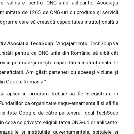
e validare pentru ONG-urile aplicante. Asociația
munitate de 1265 de ONG-uri cu produse și servicii
programe care să crească capacitatea instituțională a
tiv Asociația TechSoup:
“Angajamentul TechSoup va
unități pentru ca ONG-urile din România să aibă cât
vicii pentru a-și crește capacitatea instituțională de
beneficiarii. Am găsit parteneri cu aceeași viziune și
 din Google România.”
ă aplice în program trebuie să fie înregistrate în
i Fundațiilor ca organizație neguvernamentală și să fie
igibilitate Google, de către partenerul local TechSoup
n ceea ce privește eligibilitatea ONG-urilor aplicante.
izațiile și instituțiile guvernamentale, spitalele și