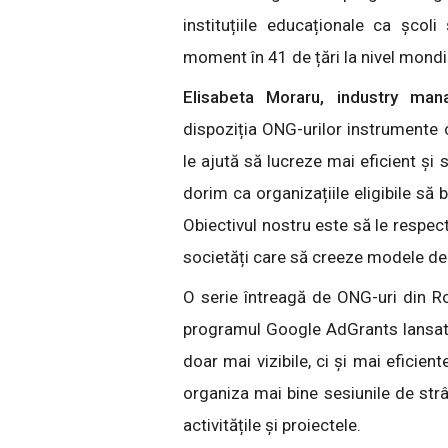
instituțiile educaționale ca școli
moment în 41 de țări la nivel mondi
Elisabeta Moraru, industry ma
dispoziția ONG-urilor instrumente c
le ajută să lucreze mai eficient și
dorim ca organizațiile eligibile să 
Obiectivul nostru este să le respe
societăți care să creeze modele de
O serie întreagă de ONG-uri din Ro
programul Google AdGrants lansat an
doar mai vizibile, ci și mai eficien
organiza mai bine sesiunile de str
activitățile și proiectele.