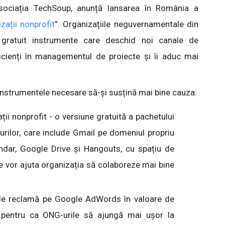
ociația TechSoup, anunță lansarea în România a
zații nonprofit
”. Organizațiile neguvernamentale din
 gratuit instrumente care deschid noi canale de
ficienți în managementul de proiecte și îi aduc mai
instrumentele necesare să-și susțină mai bine cauza:
ii nonprofit - o versiune gratuită a pachetului
ilor, care include Gmail pe domeniul propriu
endar, Google Drive și Hangouts, cu spațiu de
e vor ajuta organizația să colaboreze mai bine
de reclamă pe Google AdWords în valoare de
 pentru ca ONG-urile să ajungă mai ușor la