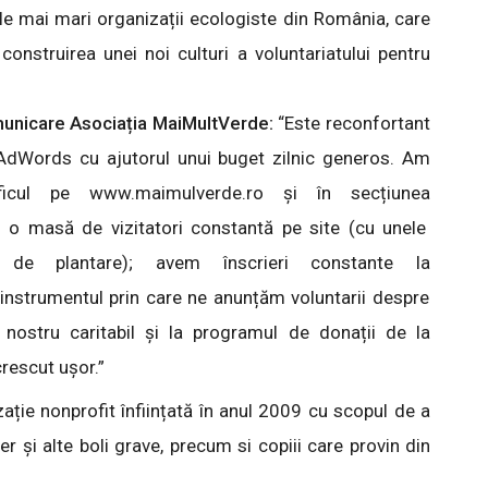
le mai mari organizații ecologiste din România, care
 construirea unei noi culturi a voluntariatului pentru
unicare Asociația MaiMultVerde:
“Este reconfortant
n AdWords cu ajutorul unui buget zilnic generos. Am
ficul pe www.maimulverde.ro și în secțiunea
 o masă de vizitatori constantă pe site (cu unele
r de plantare); avem înscrieri constante la
instrumentul prin care ne anunțăm voluntarii despre
l nostru caritabil și la programul de donații de la
rescut ușor.”
ație nonprofit înființată în anul 2009 cu scopul de a
cer și alte boli grave, precum si copiii care provin din