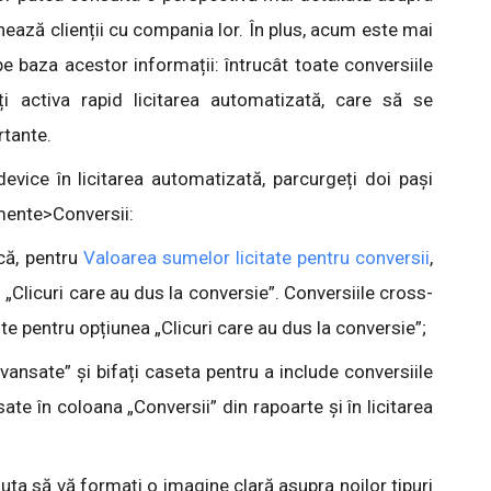
nează clienții cu compania lor. În plus, acum este mai
e baza acestor informații: întrucât toate conversiile
ți activa rapid licitarea automatizată, care să se
rtante.
device în licitarea automatizată, parcurgeți doi pași
umente>Conversii:
 că, pentru
Valoarea sumelor licitate pentru conversii
,
 „Clicuri care au dus la conversie”. Conversiile cross-
te pentru opțiunea „Clicuri care au dus la conversie”;
 avansate” și bifați caseta pentru a include conversiile
ate în coloana „Conversii” din rapoarte și în licitarea
ta să vă formați o imagine clară asupra noilor tipuri