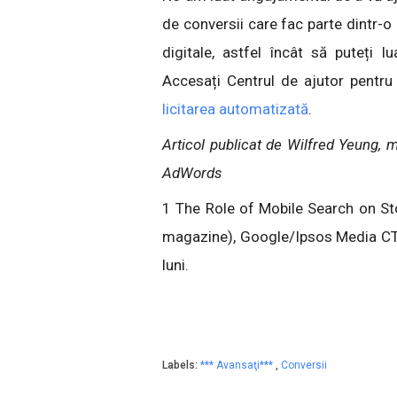
de conversii care fac parte dintr-
digitale, astfel încât să puteți l
Accesați Centrul de ajutor pentr
licitarea automatizată
.
Articol publicat de Wilfred Yeung, 
AdWords
1 The Role of Mobile Search on Stor
magazine), Google/Ipsos Media CT, 
luni.
Labels:
*** Avansaţi***
,
Conversii