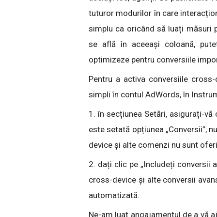
tuturor modurilor în care interacțio
simplu ca oricând să luați măsuri p
se află în aceeași coloană, pute
optimizeze pentru conversiile impo
Pentru a activa conversiile cross-
simpli în contul AdWords, în Instr
1. în secțiunea Setări, asigurați-vă
este setată opțiunea „Conversii”, nu
device și alte comenzi nu sunt oferi
2. dați clic pe „Includeți conversii
cross-device și alte conversii avans
automatizată.
Ne-am luat angajamentul de a vă aju