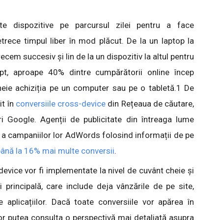
lte dispozitive pe parcursul zilei pentru a face
trece timpul liber în mod plăcut. De la un laptop la
trecem succesiv și lin de la un dispozitiv la altul pentru
apt, aproape 40% dintre cumpărătorii online încep
heie achiziția pe un computer sau pe o tabletă.1 De
it în
conversiile cross-device
din Rețeaua de căutare,
i Google. Agenții de publicitate din întreaga lume
a campaniilor lor AdWords folosind informații de pe
ână la 16% mai multe conversii
.
device vor fi implementate la nivel de cuvânt cheie și
i principală, care include deja vânzările de pe site,
le aplicațiilor. Dacă toate conversiile vor apărea în
 vor putea consulta o perspectivă mai detaliată asupra