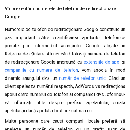
Vă prezentăm numerele de telefon de redirecționare
Google
Numerele de telefon de redirecționare Google constituie un
pas important către cuantificarea apelurilor telefonice
primite prin intermediul anunțurilor Google afișate în
Rețeaua de căutare. Atunci când folosiți numere de telefon
de redirecționare Google împreună cu
extensiile de apel
și
campaniile cu numere de telefon
, vom asocia în mod
dinamic anunțului dvs. un
număr de telefon unic
. Când un
client apelează numărul respectiv, AdWords va redirecționa
apelul către numărul de telefon al companiei dvs., oferindu-
vă informații utile despre prefixul apelantului, durata
apelului și dacă apelul a fost preluat sau nu.
Multe persoane care caută companii locale preferă să
apeleze un număr de telefon cu un prefix ușor de